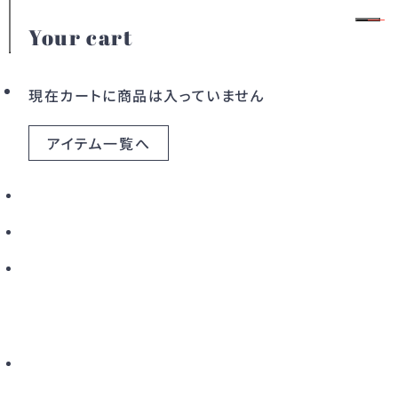
Your cart
Fair
会員登録
ログイン
現在カートに商品は入っていません
3.1〜3.31 Spring Bag Fair🌸
アイテム一覧へ
カテゴリー
2026.03.04
ドレス
ワンピース
アウター
バッグ
すべてのアイテム
こだわりから探す
新着から探す
カラーから探す