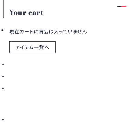
Your cart
特集
会員登録
ログイン
現在カートに商品は入っていません
新年のごあいさつ🎍
アイテム一覧へ
カテゴリー
2026.01.01
ドレス
ワンピース
アウター
バッグ
すべてのアイテム
こだわりから探す
新着から探す
カラーから探す