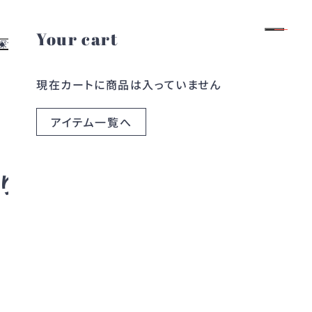
Your cart
ログイン
会員登録
探す
お役立ち情報
現在カートに商品は入っていません
よくある質問
す
レンタルガイド
探す
お問い合わせ
アイテム一覧へ
ら探す
ブログ
ら探す
コラム
なりました✨
2026.06.15