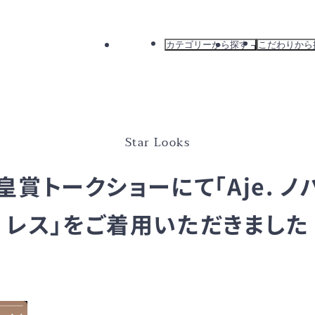
カテゴリーから探す
こだわりから
すべて
すべて
ドレス
新着から探
ワンピース
カラーから
バッグ
ブランドか
Star Looks
アウター
おすすめか
皇賞トークショーにて「Aje. 
レス」をご着用いただきました