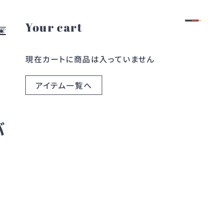
Your cart
ログイン
会員登録
探す
お役立ち情報
現在カートに商品は入っていません
よくある質問
す
レンタルガイド
探す
お問い合わせ
アイテム一覧へ
ら探す
ブログ
ら探す
コラム
ノバプリーツミディド
2026.05.18