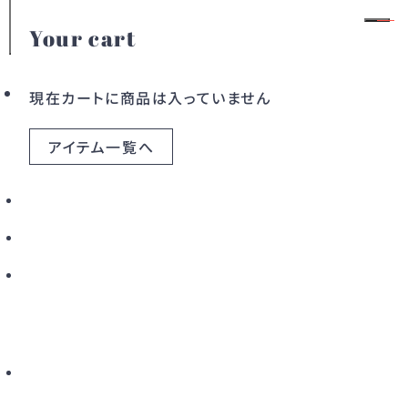
Your cart
ELLIATT
会員登録
ログイン
現在カートに商品は入っていません
アイテム一覧へ
カテゴリー
ELLIATT(エリアット)は、2010年にケイティ・プラッ
ドレス
ワンピース
トによってオーストラリア・シドニーで設立されたウ
ィメンズブランド。
アウター
バッグ
高品質でモダンかつフェミニンなデザインを軸に、女
性が自信を持ち美しく輝けるスタイルを提案してい
すべてのアイテム
ます。
現在は世界5大陸・1000以上の店舗で展開される
グローバルブランドへと成長しています。
こだわりから探す
新着から探す
カラーから探す