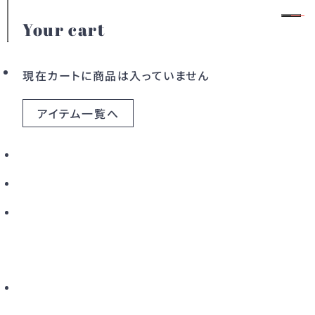
Your cart
LINGUA FRANCA
会員登録
ログイン
現在カートに商品は入っていません
アイテム一覧へ
カテゴリー
ドレス
ワンピース
LINGUA FRANCA（リングア フランカ）は、アメリ
カ・ニューヨーク発のファッションブランドです。
アウター
バッグ
特に、手刺繍でメッセージを施したカシミヤセータ
ーで知られています。
すべてのアイテム
政治的・社会的なメッセージを表現する独自のスタ
こだわりから探す
イルを持ち、
サステナビリティやフェアトレードにも積極的に取り
新着から探す
カラーから探す
組むなど、ファッションを通して社会への意識を高め
る活動を展開。