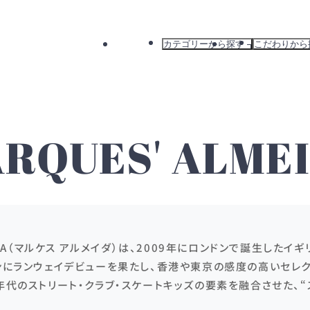
カテゴリーから探す
こだわりから
すべて
すべて
ドレス
新着から探
ワンピース
カラーから
バッグ
ブランドか
RQUES' ALME
アウター
おすすめか
EIDA（マルケス アルメイダ）は、2009年にロンドンで誕生したイ
ズンにランウェイデビューを果たし、香港や東京の感度の高いセレ
年代のストリート・クラブ・スケートキッズの要素を融合させた、