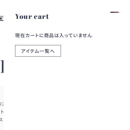
Your cart
ログイン
会員登録
探す
お役立ち情報
現在カートに商品は入っていません
よくある質問
す
レンタルガイド
探す
お問い合わせ
アイテム一覧へ
ら探す
ブログ
IDA
ら探す
コラム
ギリス発のファッションブランドです。
クトショップのバイヤーたちの注目を集めました。
“ストリートモード”スタイルがブランドの大きな特