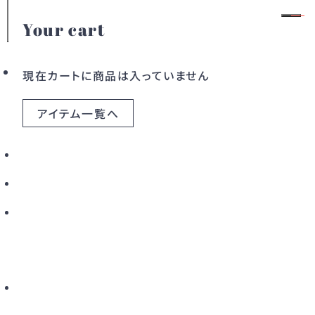
Your cart
MATICEVSKI
会員登録
ログイン
現在カートに商品は入っていません
アイテム一覧へ
カテゴリー
Maticevski（マティスフスキー）はオーストラリア
ドレス
ワンピース
人デザイナーの Toni Maticevski(トニーマティス
フスキー) がメルボルンで設立したファッションレー
アウター
バッグ
ベル。
エモーショナルな鼓動を感じさせる絶妙なフェミニ
すべてのアイテム
ンさと、体のラインを美しく見せる斬新なカッティン
グが特徴です。
女性らしさとアバンギャルドな革新性をバランスよく
こだわりから探す
融合させたアート作品のようなデザインで
新着から探す
カラーから探す
ハリウッドセレブやファッションアイコンにもファンが
多いブランドです。