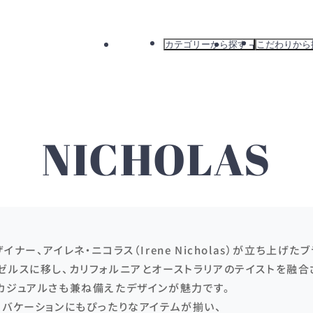
カテゴリーから探す
こだわりから
すべて
すべて
ドレス
新着から探
ワンピース
カラーから
バッグ
ブランドか
NICHOLAS
アウター
おすすめか
ナー、アイレネ・ニコラス（Irene Nicholas）が立ち上げたブ
ゼルスに移し、カリフォルニアとオーストラリアのテイストを融合
カジュアルさも兼ね備えたデザインが魅力です。
、バケーションにもぴったりなアイテムが揃い、