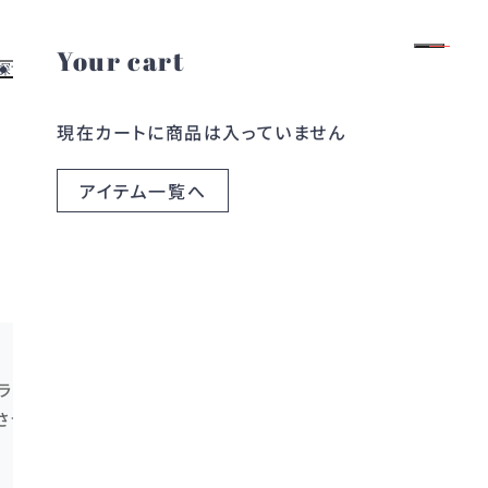
Your cart
ログイン
会員登録
探す
お役立ち情報
現在カートに商品は入っていません
よくある質問
す
レンタルガイド
探す
お問い合わせ
アイテム一覧へ
ら探す
ブログ
ら探す
コラム
ランド。
させた、