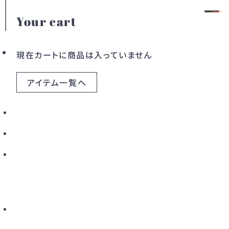
Your cart
REDVALENTINO
会員登録
ログイン
現在カートに商品は入っていません
アイテム一覧へ
カテゴリー
REDValentino（レッド ヴァレンティノ）は、
ドレス
ワンピース
「Romantic・Eccentric・Dress」の頭文字をブラ
アウター
バッグ
ンド名に冠した、イタリアの老舗メゾン
Valentino（ヴァレンティノ）のディフュージョンライ
すべてのアイテム
ンです。
エレガンスの代名詞であるValentinoのDNAに、ロ
ックなエッセンスを加えた、フェミニンでありながら
こだわりから探す
エッジの効いたアイテムが特徴です。
クラシカルでありながら、どこか遊び心のある
新着から探す
カラーから探す
REDValentinoの世界観は、自由にファッションを