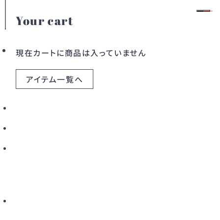
Your cart
SELEZZA LONDON
会員登録
ログイン
現在カートに商品は入っていません
アイテム一覧へ
カテゴリー
ドレス
ワンピース
SELEZZA LONDON（セレッツァ・ロンドン）は、
2017年に設立された、ロマンティックかつモダンな
アウター
バッグ
パーティーウェアを提案するロンドン発のブランドで
す。
すべてのアイテム
クラシックな素材であるチュールを用いた実験的な
デザインが特徴で、
こだわりから探す
オーバーサイズのチュールボンバーやコールドショ
ルダードレス、ブラウスなど、
新着から探す
カラーから探す
ボリューム感のあるシルエットがブランドの象徴的
アイテムとして毎シーズン登場します。