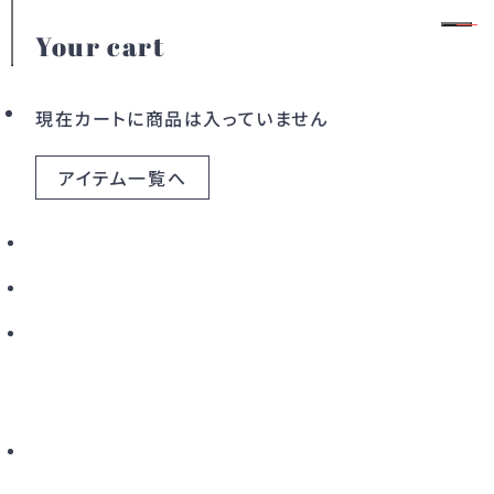
Your cart
SIMKHAI
会員登録
ログイン
現在カートに商品は入っていません
アイテム一覧へ
カテゴリー
2010年にデザイナー、ジョナサン・シンカイによって
ドレス
ワンピース
設立されたブランド。
革新的な技術とタイムレスなクラフツマンシップを
アウター
バッグ
融合させ
上質な日常着を提案しています。
すべてのアイテム
建築や彫刻に着想を得た構築的なシルエットと繊細
なディテールが特徴で
2015年にはCFDA/Vogue Fashion Fund を受
こだわりから探す
賞。
新着から探す
カラーから探す