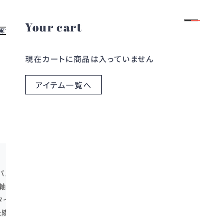
Your cart
ログイン
会員登録
探す
お役立ち情報
現在カートに商品は入っていません
よくある質問
す
レンタルガイド
探す
お問い合わせ
アイテム一覧へ
ら探す
ブログ
ら探す
コラム
にレバノン・ベイルートで設立されたブランドです。
を軸に、独自の世界観を展開しています。
タイルブランドへと進化しました。
繊細なクラフトが息づいています。