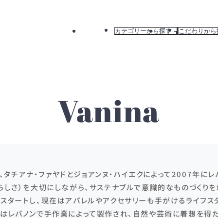
カテゴリーから探す
こだわりから
すべて
すべて
ドレス
新着から探
ワンピース
カラーから
バッグ
ブランドか
Vanina
アウター
おすすめか
ナ)は、タチアナ・ファヤドとジョアンヌ・ハイエクによって2007年
らしさ）を大切にしながら、サステナブルで意識的なものづくり
らスタートし、現在はアパレルやアクセサリーも手がけるライフス
ンはレバノンで手作業によって製作され、自然や芸術に着想を得た