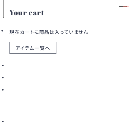
Your cart
brown
会員登録
ログイン
現在カートに商品は入っていません
アイテム一覧へ
カテゴリー
2アイテム
絞り込み
ドレス
ワンピース
アウター
バッグ
すべてのアイテム
こだわりから探す
新着から探す
カラーから探す