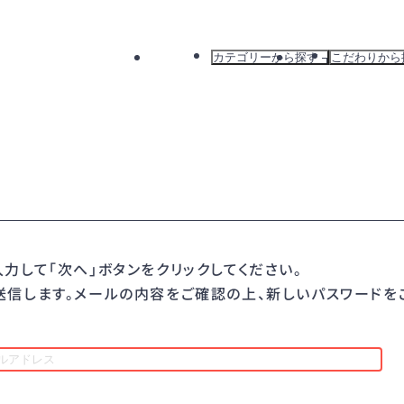
カテゴリーから探す
こだわりから
すべて
すべて
ドレス
新着から探
ワンピース
カラーから
バッグ
ブランドか
アウター
おすすめか
力して「次へ」ボタンをクリックしてください。
信します。メールの内容をご確認の上、新しいパスワードを