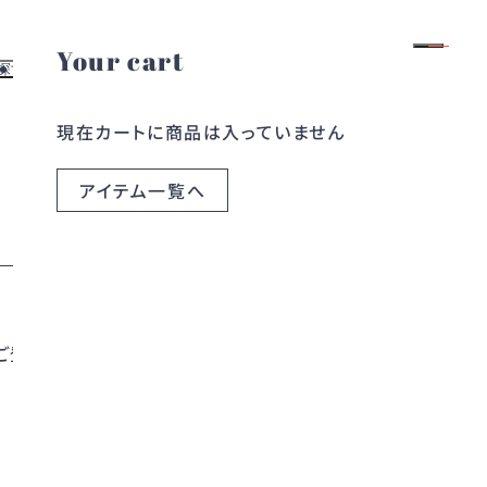
Your cart
ログイン
会員登録
探す
お役立ち情報
現在カートに商品は入っていません
よくある質問
す
レンタルガイド
探す
お問い合わせ
アイテム一覧へ
ら探す
ブログ
ら探す
コラム
ご登録ください。