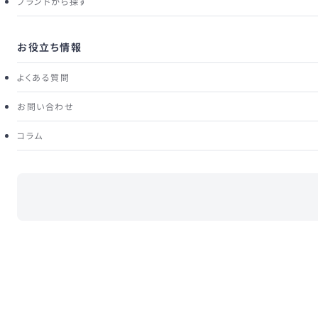
ブランドから探す
春夏はもちろん、秋冬のスタイルにも柔らかなカラーコント
ラストを演出します。
丁寧に編み込まれたイントレチャート(編み込み)デザインが
お役立ち情報
シンプルながらもクラシックな印象で、タイムレスに愛用出
来るデザインです。
よくある質問
2種類の取り外し可能なチェーン付きで、クラッチバッグやシ
ョルダーバッグ、ハンドバッグとしても使用可能です。
お問い合わせ
シーンに合わせたスタイルをお楽しみいただけます。
コラム
商品ランク： Aランク
この商品の使用感・状態について
Item Details