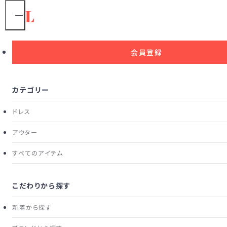
1
/
6
会員登録
olgaberg
QUINNウーブンクラッチバッグ
カテゴリー
３泊４日の標準レンタル価格
3,300
ドレス
¥
税込
アウター
すべてのアイテム
商品詳細
サイズ
ブランド
Mintgreen
こだわりから探す
上品で爽やかなミントグリーンカラーがコーディネートに洗
新着から探す
練されたアクセントをプラス