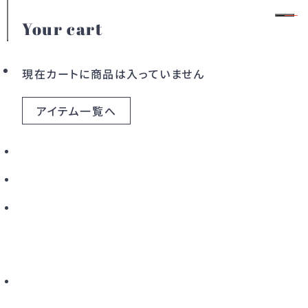
Your cart
1
/
13
モ
会員登録
ログイン
現在カートに商品は入っていません
アイテム一覧へ
カテゴリー
ドレス
ワンピース
アウター
バッグ
すべてのアイテム
こだわりから探す
新着から探す
カラーから探す