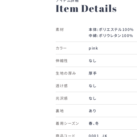
Item Details
素材
本体:ポリエステル100%
中綿:ポリウレタン100%
カラー
pink
伸縮性
なし
生地の厚み
厚手
透け感
なし
光沢感
なし
裏地
あり
着用シーズン
春、冬
商品コード
0001_JK