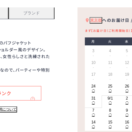
ブランド
へのお届け日 
東京都
まず【お届け日（ご利用開始日）
月
火
水
のパフジャケット
ショルダー風のデザイン。
3
4
5
、女性らしさと洗練された
-
-
-
10
11
12
-
-
-
なので、パーティーや特別
17
18
19
-
-
-
24
25
26
◯
◯
◯
ランク
31
9/1
2
◯
◯
◯
態について
7
8
9
◯
◯
◯
14
15
16
◯
◯
◯