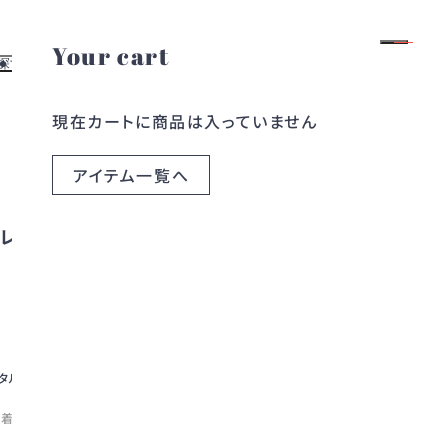
Your cart
ログイン
会員登録
探す
お役立ち情報
現在カートに商品は入っていません
よくある質問
す
レンタルガイド
探す
お問い合わせ
アイテム一覧へ
ら探す
ブログ
ら探す
コラム
レスト
タルすると、最も価格の低い1着が
き1着のみ
詳しくはこちら