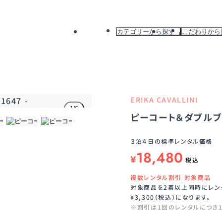
カテゴリーから探す
こだわりから
すべて
すべて
ドレス
新着から探
ワンピース
カラーから
バッグ
ブランドか
ERIKA CAVALLINI
アウター
おすすめか
1
/
6
ピーコート＆ダブルブ
３泊４日の標準レンタル価格
18,480
¥
税込
複数レンタル割引 対象商品
対象商品を2着以上同時にレン
¥3,300（税込）になります。
※割引は1回のレンタルにつ