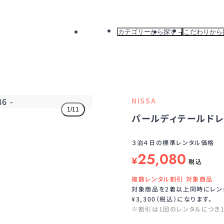
カテゴリーから探す
こだわりから
すべて
すべて
ドレス
新着から探
ワンピース
カラーから
バッグ
ブランドか
NISSA
アウター
おすすめか
1
/
11
モデル身長:159cm
パールディテールド
３泊４日の標準レンタル価格
25,080
¥
税込
複数レンタル割引 対象商品
対象商品を2着以上同時にレン
¥3,300（税込）になります。
※割引は1回のレンタルにつ