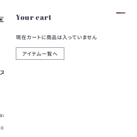
Your cart
ログイン
会員登録
探す
お役立ち情報
現在カートに商品は入っていません
よくある質問
す
レンタルガイド
探す
お問い合わせ
アイテム一覧へ
ら探す
ブログ
ら探す
コラム
レス
モデル身長:159cm
タルすると、最も価格の低い1着が
き1着のみ
詳しくはこちら