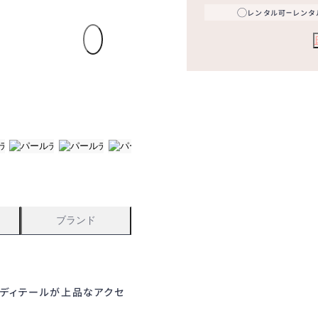
21
22
23
◯
−
レンタル可
レンタ
◯
◯
◯
28
29
30
◯
◯
◯
5
6
7
◯
◯
◯
12
13
14
◯
◯
◯
19
20
21
◯
◯
◯
26
27
28
◯
◯
◯
2
3
4
◯
◯
◯
ブランド
のディテールが上品なアクセ