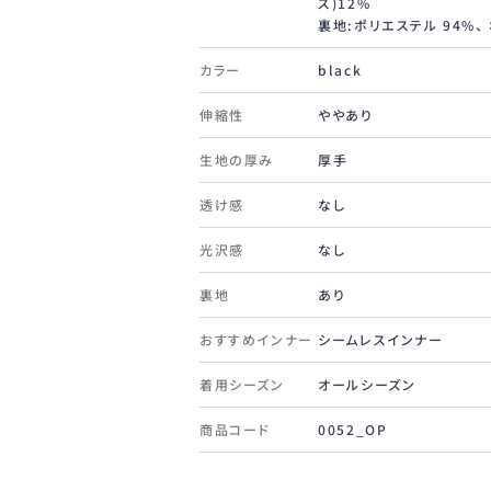
ス)12%
裏地:ポリエステル 94%、
カラー
black
伸縮性
ややあり
生地の厚み
厚手
透け感
なし
光沢感
なし
裏地
あり
おすすめインナー
シームレスインナー
着用シーズン
オールシーズン
商品コード
0052_OP