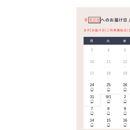
へのお届け日 
東京都
まず【お届け日（ご利用開始日）
月
火
水
3
4
5
-
-
-
10
11
12
-
-
-
17
18
19
-
-
-
24
25
26
◯
◯
◯
31
9/1
2
◯
◯
◯
7
8
9
◯
◯
◯
14
15
16
◯
◯
◯