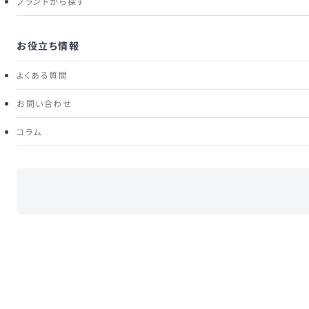
ブランドから探す
お役立ち情報
モ
MONTSAND
よくある質問
ブルーオンブレカットアウトレースドレス
お問い合わせ
３泊４日の標準レンタル価格
コラム
33,000
¥
税込
複数レンタル割引 対象商品
対象商品を2着以上同時にレンタルすると、最も価格の低い1着が
¥3,300（税込）になります。
※割引は1回のレンタルにつき1着のみ
詳しくはこちら
商品詳細
サイズ
ブランド