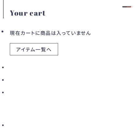
Your cart
1
/
10
モデル身長：159cm
会員登録
ログイン
現在カートに商品は入っていません
アイテム一覧へ
カテゴリー
ドレス
ワンピース
アウター
バッグ
すべてのアイテム
こだわりから探す
新着から探す
カラーから探す