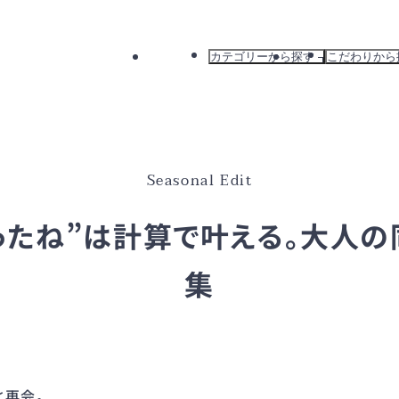
カテゴリーから探す
こだわりから
すべて
すべて
ドレス
新着から探
ワンピース
カラーから
バッグ
ブランドか
Seasonal Edit
アウター
おすすめか
なったね”は計算で叶える。大人
集
と再会。