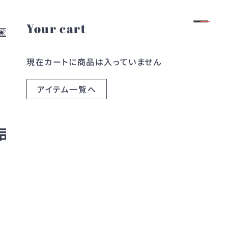
Your cart
ログイン
会員登録
探す
お役立ち情報
現在カートに商品は入っていません
よくある質問
す
レンタルガイド
探す
お問い合わせ
アイテム一覧へ
ら探す
ブログ
ら探す
コラム
の同窓会スタイル特
2026.01.21