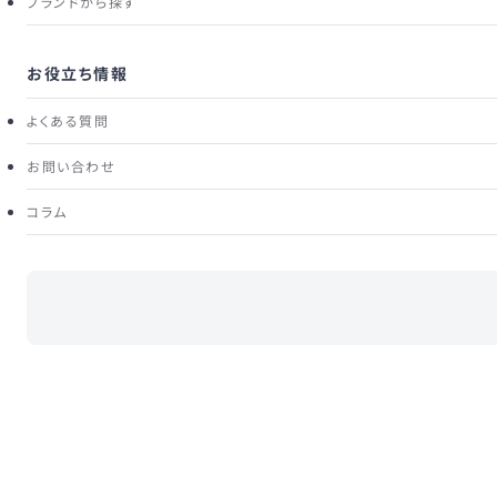
ブランドから探す
お役立ち情報
モ
Rebecca Vallance
よくある質問
ジョージナオフショルダーミディドレス
お問い合わせ
３泊４日の標準レンタル価格
コラム
25,080
¥
税込
複数レンタル割引 対象商品
対象商品を2着以上同時にレンタルすると、最も価格の低い1着が
¥3,300（税込）になります。
※割引は1回のレンタルにつき1着のみ
詳しくはこちら
商品詳細
サイズ
ブランド