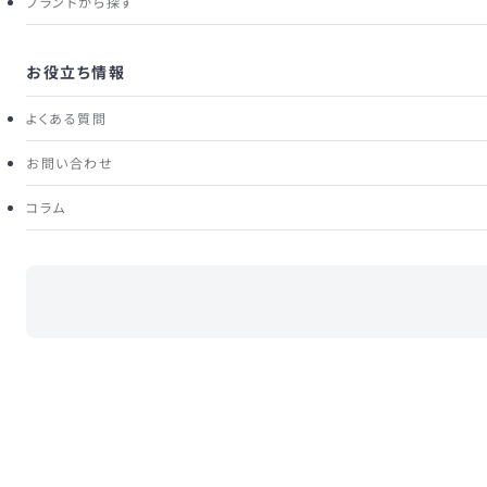
ブランドから探す
お役立ち情報
モ
Rebecca Vallance
よくある質問
Aliviaエンベリッシュシフトドレス
お問い合わせ
３泊４日の標準レンタル価格
コラム
30,800
¥
税込
(
1
)
複数レンタル割引 対象商品
対象商品を2着以上同時にレンタルすると、最も価格の低い1着が
¥3,300（税込）になります。
※割引は1回のレンタルにつき1着のみ
詳しくはこちら
商品詳細
サイズ
ブランド