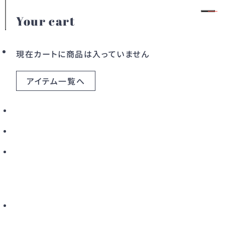
Your cart
1
/
8
会員登録
ログイン
現在カートに商品は入っていません
SINBONO
アイテム一覧へ
ウィーントップハンドルクロスボディバッグ / ブ
カテゴリー
ルー
ドレス
ワンピース
３泊４日の標準レンタル価格
アウター
バッグ
3,300
¥
税込
すべてのアイテム
商品詳細
サイズ
ブランド
こだわりから探す
新着から探す
カラーから探す
Royalblue