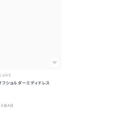
LLANCE
オフショルダーミディドレス
)
3泊4日