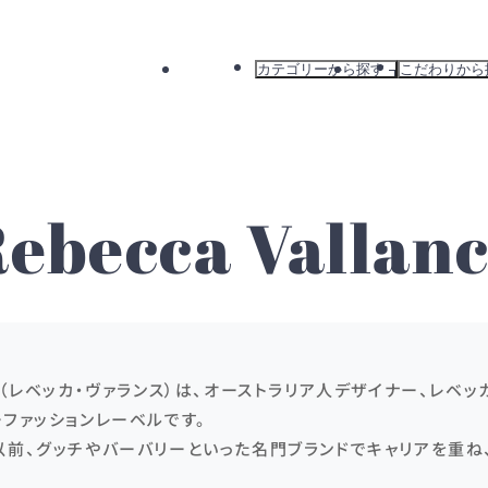
カテゴリーから探す
こだわりから
すべて
すべて
ドレス
新着から探
ワンピース
カラーから
バッグ
ブランドか
ebecca Vallan
アウター
おすすめか
lance（レベッカ・ヴァランス）は、オーストラリア人デザイナー、レ
ファッションレーベルです。
以前、グッチやバーバリーといった名門ブランドでキャリアを重ね