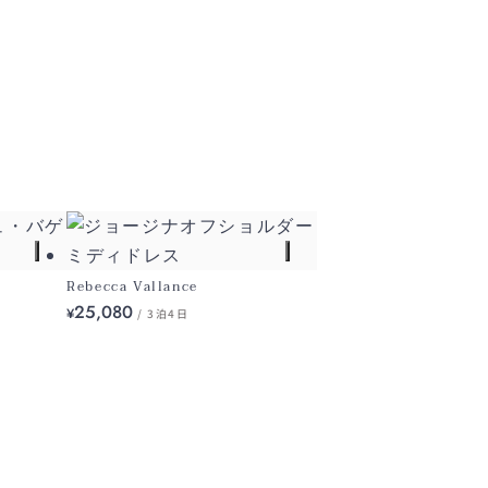
Rebecca Vallance
25,080
¥
/ 3泊4日