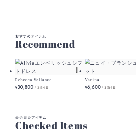
Recommend
Rebecca Vallance
Vanina
30,800
6,600
¥
¥
/ 3泊4日
/ 3泊4日
Checked Items