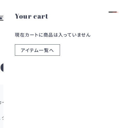
Your cart
ログイン
会員登録
探す
お役立ち情報
現在カートに商品は入っていません
よくある質問
す
レンタルガイド
探す
お問い合わせ
アイテム一覧へ
ら探す
ブログ
ce
ら探す
コラム
ベッカ・ヴァランスが自身の名を冠して2011年に立ち
、グローバルな感性と高い審美眼を培ってきまし