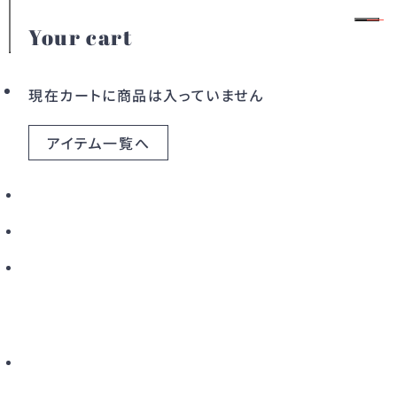
Your cart
特集
会員登録
ログイン
現在カートに商品は入っていません
この夏を彩る、新作ドレス5点が入荷しま
アイテム一覧へ
した
カテゴリー
2026.06.26
ドレス
ワンピース
Liwoy.に、この夏から初秋にかけて活躍する新作ドレスが
アウター
バッグ
5点入荷いたしました。
すべてのアイテム
鮮やかなカラーが目を惹く一着から、繊細なディテールが
こだわりから探す
美しい特別な一着まで。
今回も海外ブランドならではの世界観を感じられるライン
新着から探す
カラーから探す
ナップとなっています。