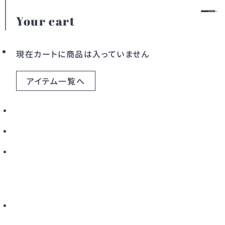
Your cart
特集
会員登録
ログイン
現在カートに商品は入っていません
2025年Liwoy.で最も選ばれた人気ドレ
アイテム一覧へ
スTOP3👗
カテゴリー
2025.12.24
ドレス
ワンピース
今年もLiwoy.では、多くの方に素敵なドレスをお届けしま
アウター
バッグ
した。
すべてのアイテム
その中でも特に人気を集めたTOP3を、ブランドの背景やデ
ザインの魅力とともにご紹介します。
こだわりから探す
新着から探す
カラーから探す