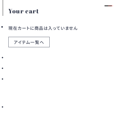
Your cart
ALL
会員登録
ログイン
現在カートに商品は入っていません
アイテム一覧へ
99アイテム
絞り込み
カテゴリー
ドレス
ワンピース
アウター
バッグ
すべてのアイテム
こだわりから探す
新着から探す
カラーから探す