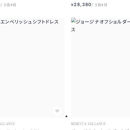
0
28,380
3泊4日
¥
3泊4日
ALLANCE
REBECCA VALLANCE