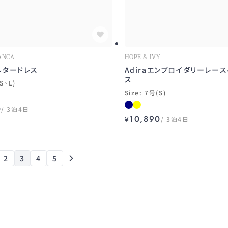
ANCA
HOPE & IVY
ルタードレス
Adiraエンブロイダリーレー
ス
(S~L)
Size: 7号(S)
0
3泊4日
10,890
¥
3泊4日
2
3
4
5