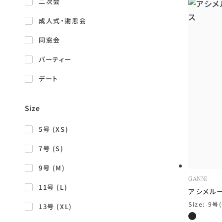
二次会
REDVALENTINO
成人式・謝恩会
SINBONO
同窓会
olgaberg
パーティー
Alberta Ferretti
デート
MARQUES' ALMEIDA
Size
ERIKA CAVALLINI
Arianne Elmy
5号 (XS)
ULLA JOHNSON
7号 (S)
ROTATE BIRGER CHRISTENSEN
9号 (M)
GANNI
Vasiliki Atelier
11号 (L)
アシメル
Size: 9号
Julia Allert
13号 (XL)