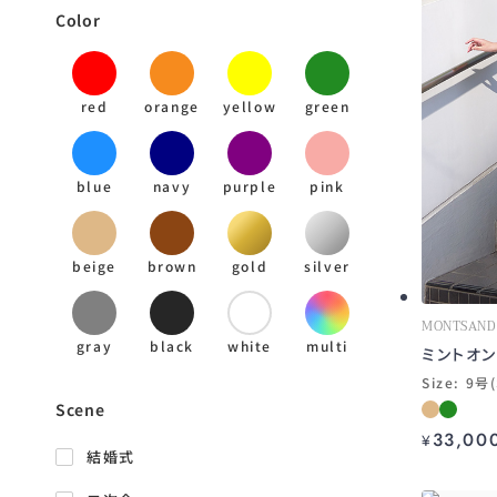
STAUD
Color
Self-Portrait
Baruni
red
orange
yellow
green
Needle & Thread
SIMKHAI
blue
navy
purple
pink
Aje.
beige
Carolina Herrera
brown
gold
silver
sisterjane
MONTSAND
gray
black
white
multi
Simone Rocha
ミントオ
Size: 9号
CECILIE BAHNSEN
Scene
33,00
SELEZZA LONDON
¥
結婚式
GANNI