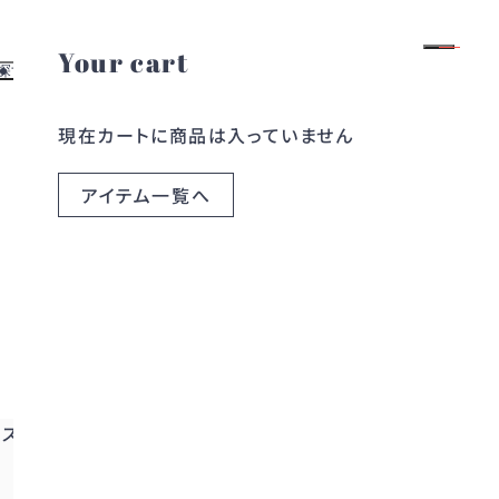
Your cart
ログイン
会員登録
探す
お役立ち情報
現在カートに商品は入っていません
よくある質問
す
レンタルガイド
探す
お問い合わせ
アイテム一覧へ
ら探す
ブログ
ら探す
コラム