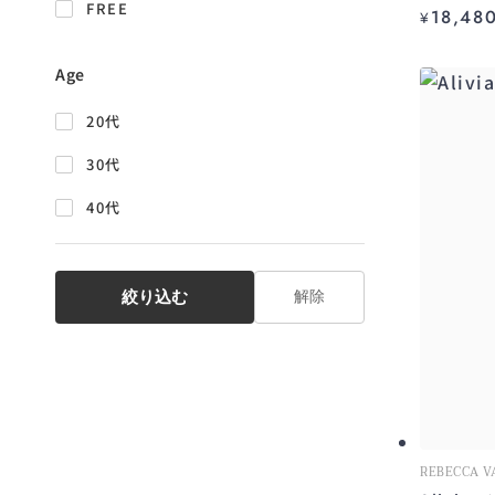
SAMSOE SAMSOE
FREE
18,48
¥
HOPE & IVY
Age
SEE IOU
20代
LINGUA FRANCA
30代
CHATS by C.Dam
40代
Róhe
NISSA
絞り込む
解除
Vanina
Rebecca Vallance
Lirika Matoshi
LOVAAN
REBECCA V
SOLACE LONDON