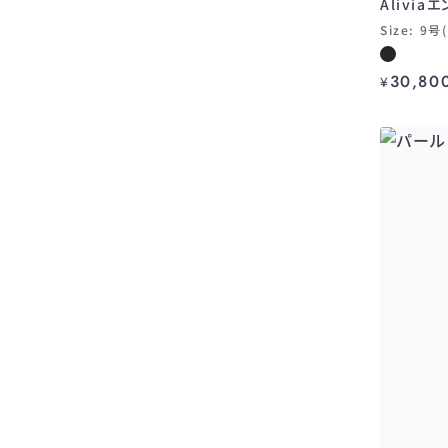
Alivi
FANCiCLUB
Size: 9号
MONTSAND
30,80
¥
Friederich Herman
JW PEI
ELLIATT
Happy Clothing
Acler
GEORGIA HARDINGE
CHORUS
DINT