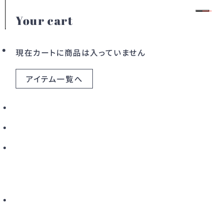
Your cart
お役立ち情報
会員登録
ログイン
現在カートに商品は入っていません
二次会・パーティーで映えるインポートド
アイテム一覧へ
レス｜SNSで褒められる装い方
カテゴリー
2026.07.03
ドレス
ワンピース
アウター
バッグ
すべてのアイテム
こだわりから探す
新着から探す
カラーから探す