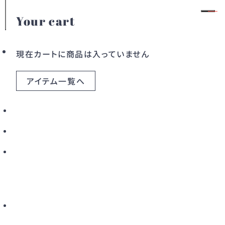
Your cart
ALL
会員登録
ログイン
現在カートに商品は入っていません
アイテム一覧へ
100アイテム
絞り込み
カテゴリー
ドレス
ワンピース
アウター
バッグ
すべてのアイテム
こだわりから探す
新着から探す
カラーから探す